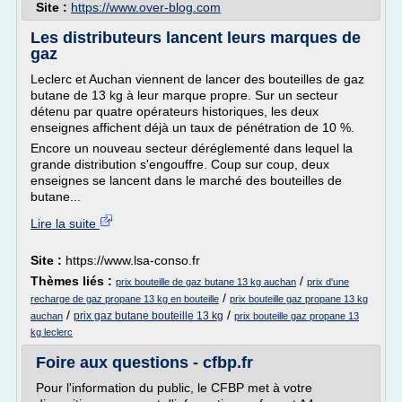
Site :
https://www.over-blog.com
Les distributeurs lancent leurs marques de
gaz
Leclerc et Auchan viennent de lancer des bouteilles de gaz
butane de 13 kg à leur marque propre. Sur un secteur
détenu par quatre opérateurs historiques, les deux
enseignes affichent déjà un taux de pénétration de 10 %.
Encore un nouveau secteur déréglementé dans lequel la
grande distribution s'engouffre. Coup sur coup, deux
enseignes se lancent dans le marché des bouteilles de
butane...
Lire la suite
Site :
https://www.lsa-conso.fr
Thèmes liés :
/
prix bouteille de gaz butane 13 kg auchan
prix d'une
/
recharge de gaz propane 13 kg en bouteille
prix bouteille gaz propane 13 kg
/
/
prix gaz butane bouteille 13 kg
auchan
prix bouteille gaz propane 13
kg leclerc
Foire aux questions - cfbp.fr
Pour l'information du public, le CFBP met à votre