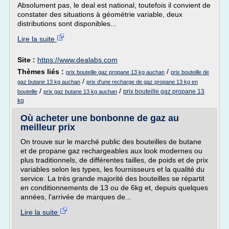
Absolument pas, le deal est national, toutefois il convient de
constater des situations à géométrie variable, deux
distributions sont disponibles...
Lire la suite
Site :
https://www.dealabs.com
Thèmes liés :
/
prix bouteille gaz propane 13 kg auchan
prix bouteille de
/
gaz butane 13 kg auchan
prix d'une recharge de gaz propane 13 kg en
/
/
prix bouteille gaz propane 13
bouteille
prix gaz butane 13 kg auchan
kg
Où acheter une bonbonne de gaz au
meilleur prix
On trouve sur le marché public des bouteilles de butane
et de propane gaz rechargeables aux look modernes ou
plus traditionnels, de différentes tailles, de poids et de prix
variables selon les types, les fournisseurs et la qualité du
service. La très grande majorité des bouteilles se répartit
en conditionnements de 13 ou de 6kg et, depuis quelques
années, l'arrivée de marques de...
Lire la suite